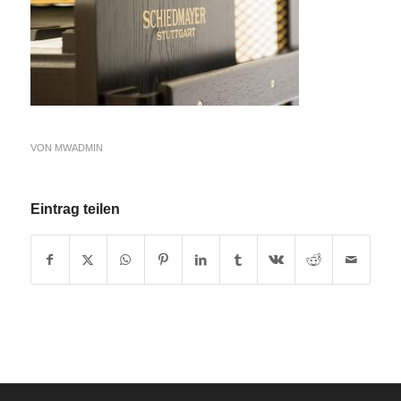
VON
MWADMIN
Eintrag teilen