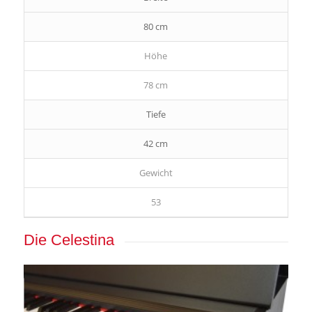
80 cm
Höhe
78 cm
Tiefe
42 cm
Gewicht
53
Die Celestina