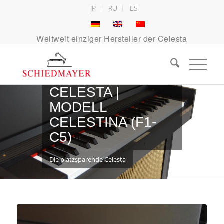
JP
RU
ES
Weltweit einziger Hersteller der Celesta
3 ½ OKTAVEN
CELESTA |
MODELL
CELESTINA (F1-
C5)
Die platzsparende Celesta