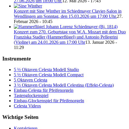
27.06.2026 um 18:00 Uhr.
12. Mai 2026 - 17:43
Konzert mit Sine Winther im Schiedmayer Clavier-Salon in
Wendlingen am Sonntag, den 15.03.2026 um 17:00 Uhr.
27.
Februar 2026 - 10:45
Konzert zum 270. Geburtstag von W.A. Mozart mit dem Duo
Franziska Stadler (Hammerflügel) und Antonio Pellegrini
(Violine) am 24.01.2026 um 17:00 Uhr
13. Januar 2026 -
11:29
Instrumente
5 ½ Oktaven Celesta Modell Studio
5 ½ Oktaven Celesta Modell Compact
5 Oktaven Celesta
3 ½ Oktaven Celesta Modell Celestina (Effekt-Celesta)
Einbau-Celesta für Pfeifenorgeln
Tastenglockenspiel
Einbau-Glockenspiel für Pfeifenorgeln
Celesta Videos
Wichtige Seiten
Kontaktieren