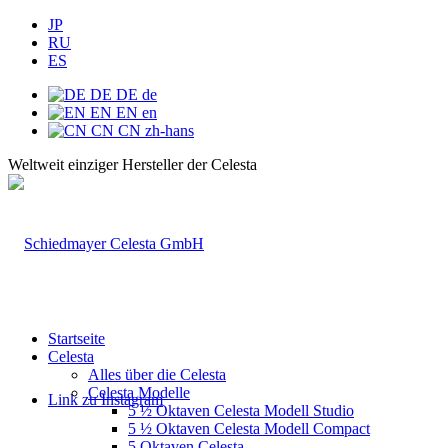
JP
RU
ES
DE
DE
de
EN
EN
en
CN
CN
zh-hans
Weltweit einziger Hersteller der Celesta
Startseite
Celesta
Alles über die Celesta
Celesta Modelle
Link zu Instagram
5 ½ Oktaven Celesta Modell Studio
5 ½ Oktaven Celesta Modell Compact
5 Oktaven Celesta