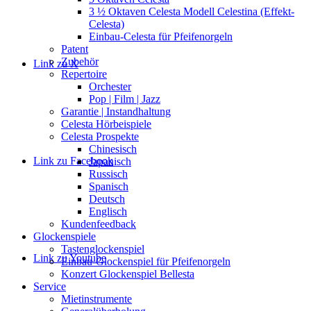
3 ½ Oktaven Celesta Modell Celestina (Effekt-
Celesta)
Einbau-Celesta für Pfeifenorgeln
Patent
Zubehör
Link zu X
Repertoire
Orchester
Pop | Film | Jazz
Garantie | Instandhaltung
Celesta Hörbeispiele
Celesta Prospekte
Chinesisch
Link zu Facebook
Japanisch
Russisch
Spanisch
Deutsch
Englisch
Kundenfeedback
Glockenspiele
Tastenglockenspiel
Link zu Youtube
Einbau-Glockenspiel für Pfeifenorgeln
Konzert Glockenspiel Bellesta
Service
Mietinstrumente