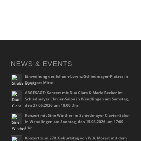
NEWS & EVENTS
Einweihung des Johann-Lorenz-Schiedmayer-Platzes in
Stuttgart-Mitte
ABGESAGT: Konzert mit Duo Clara & Marie Becker im
Schiedmayer Clavier-Salon in Wendlingen am Samstag,
den 27.06.2026 um 18:00 Uhr.
Konzert mit Sine Winther im Schiedmayer Clavier-Salon
in Wendlingen am Sonntag, den 15.03.2026 um 17:00
Uhr.
Konzert zum 270. Geburtstag von W.A. Mozart mit dem