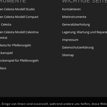
TRUMENTE
WICHTIGE SEIT
en Celesta Modell Studio
Kontaktieren
en Celesta Modell Compact
Mietinstrumente
 Celesta
Generalüberholung
en Celesta Modell Celestina
Lagerung, Wartung und Repara
lesta)
Impressum
esta für Pfeifenorgeln
Datenschutzerklärung
ckenspiel
Sitemap
ckenspiel für Pfeifenorgeln
ideos
 Einige von ihnen sind essenziell, während andere uns helfen, diese We