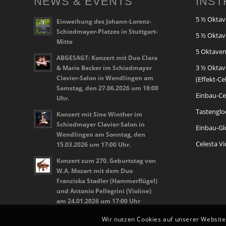
NEWS & EVENTS
INS
5 ½ Oktav
Einweihung des Johann-Lorenz-
Schiedmayer-Platzes in Stuttgart-
5 ½ Oktav
Mitte
5 Oktaven
ABGESAGT: Konzert mit Duo Clara
3 ½ Oktav
& Marie Becker im Schiedmayer
Clavier-Salon in Wendlingen am
(Effekt-Ce
Samstag, den 27.06.2026 um 18:00
Einbau-Cel
Uhr.
Tastenglo
Konzert mit Sine Winther im
Schiedmayer Clavier-Salon in
Einbau-Glo
Wendlingen am Sonntag, den
Celesta V
15.03.2026 um 17:00 Uhr.
Konzert zum 270. Geburtstag von
W.A. Mozart mit dem Duo
Franziska Stadler (Hammerflügel)
und Antonio Pellegrini (Violine)
am 24.01.2026 um 17:00 Uhr
Wir nutzen Cookies auf unserer Website.