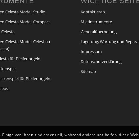
TRUMENTE
WICHTIGE SEIT
en Celesta Modell Studio
Kontaktieren
en Celesta Modell Compact
Mietinstrumente
 Celesta
Generalüberholung
en Celesta Modell Celestina
Lagerung, Wartung und Repara
lesta)
Impressum
esta für Pfeifenorgeln
Datenschutzerklärung
ckenspiel
Sitemap
ckenspiel für Pfeifenorgeln
ideos
 Einige von ihnen sind essenziell, während andere uns helfen, diese We