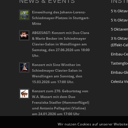
NEWS & EVENTS
INS
5 ½ Oktav
Einweihung des Johann-Lorenz-
Schiedmayer-Platzes in Stuttgart-
5 ½ Oktav
Mitte
5 Oktaven
ABGESAGT: Konzert mit Duo Clara
3 ½ Oktav
& Marie Becker im Schiedmayer
Clavier-Salon in Wendlingen am
(Effekt-Ce
Samstag, den 27.06.2026 um 18:00
Einbau-Cel
Uhr.
Tastenglo
Konzert mit Sine Winther im
Schiedmayer Clavier-Salon in
Einbau-Glo
Wendlingen am Sonntag, den
Celesta V
15.03.2026 um 17:00 Uhr.
Konzert zum 270. Geburtstag von
W.A. Mozart mit dem Duo
Franziska Stadler (Hammerflügel)
und Antonio Pellegrini (Violine)
am 24.01.2026 um 17:00 Uhr
Wir nutzen Cookies auf unserer Website.