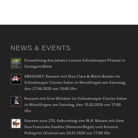
NEWS & EVENTS
Einweihung des Johann-Lorenz-Schiedmayer-Platzes in
Stuttgart-Mitte
ABGESAGT: Konzert mit Duo Clara & Marie Becker im
Schiedmayer Clavier-Salon in Wendlingen am Samstag,
den 27.06.2026 um 18:00 Uhr.
Konzert mit Sine Winther im Schiedmayer Clavier-Salon
in Wendlingen am Sonntag, den 15.03.2026 um 17:00
Uhr.
Konzert zum 270. Geburtstag von W.A. Mozart mit dem
Duo Franziska Stadler (Hammerflügel) und Antonio
Pellegrini (Violine) am 24.01.2026 um 17:00 Uhr