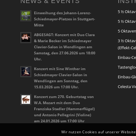
NEWS & EVENTS
INS
5 ½ Oktav
Einweihung des Johann-Lorenz-
Schiedmayer-Platzes in Stuttgart-
5 ½ Oktav
Mitte
5 Oktaven
ABGESAGT: Konzert mit Duo Clara
3 ½ Oktav
& Marie Becker im Schiedmayer
Clavier-Salon in Wendlingen am
(Effekt-Ce
Samstag, den 27.06.2026 um 18:00
Einbau-Cel
Uhr.
Tastenglo
Konzert mit Sine Winther im
Schiedmayer Clavier-Salon in
Einbau-Glo
Wendlingen am Sonntag, den
Celesta V
15.03.2026 um 17:00 Uhr.
Konzert zum 270. Geburtstag von
W.A. Mozart mit dem Duo
Franziska Stadler (Hammerflügel)
und Antonio Pellegrini (Violine)
am 24.01.2026 um 17:00 Uhr
Wir nutzen Cookies auf unserer Website.