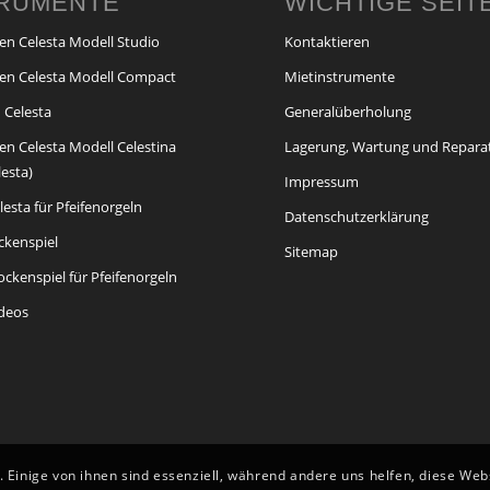
TRUMENTE
WICHTIGE SEIT
en Celesta Modell Studio
Kontaktieren
en Celesta Modell Compact
Mietinstrumente
 Celesta
Generalüberholung
en Celesta Modell Celestina
Lagerung, Wartung und Repara
lesta)
Impressum
esta für Pfeifenorgeln
Datenschutzerklärung
ckenspiel
Sitemap
ckenspiel für Pfeifenorgeln
ideos
 Einige von ihnen sind essenziell, während andere uns helfen, diese We