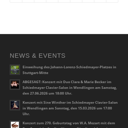
NEWS & EVENTS
Einweihung des Johann-Lorenz-Schiedmayer-Platzes in
Stuttgart-Mitte
ABGESAGT: Konzert mit Duo Clara & Marie Becker im
Schiedmayer Clavier-Salon in Wendlingen am Samstag,
den 27.06.2026 um 18:00 Uhr.
Konzert mit Sine Winther im Schiedmayer Clavier-Salon
in Wendlingen am Sonntag, den 15.03.2026 um 17:00
Uhr.
Konzert zum 270. Geburtstag von W.A. Mozart mit dem