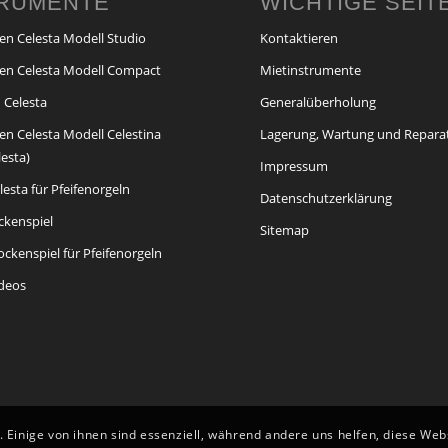
TRUMENTE
WICHTIGE SEIT
en Celesta Modell Studio
Kontaktieren
en Celesta Modell Compact
Mietinstrumente
 Celesta
Generalüberholung
en Celesta Modell Celestina
Lagerung, Wartung und Repara
lesta)
Impressum
esta für Pfeifenorgeln
Datenschutzerklärung
ckenspiel
Sitemap
ckenspiel für Pfeifenorgeln
ideos
 Einige von ihnen sind essenziell, während andere uns helfen, diese We