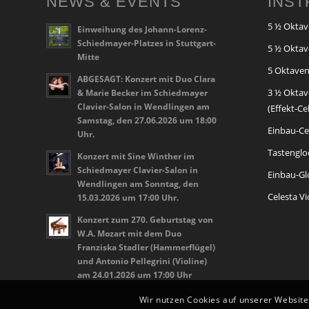
NEWS & EVENTS
INS
5 ½ Oktav
Einweihung des Johann-Lorenz-
Schiedmayer-Platzes in Stuttgart-
5 ½ Oktav
Mitte
5 Oktaven
ABGESAGT: Konzert mit Duo Clara
3 ½ Oktav
& Marie Becker im Schiedmayer
Clavier-Salon in Wendlingen am
(Effekt-Ce
Samstag, den 27.06.2026 um 18:00
Einbau-Cel
Uhr.
Tastenglo
Konzert mit Sine Winther im
Schiedmayer Clavier-Salon in
Einbau-Glo
Wendlingen am Sonntag, den
Celesta V
15.03.2026 um 17:00 Uhr.
Konzert zum 270. Geburtstag von
W.A. Mozart mit dem Duo
Franziska Stadler (Hammerflügel)
und Antonio Pellegrini (Violine)
am 24.01.2026 um 17:00 Uhr
Wir nutzen Cookies auf unserer Website.