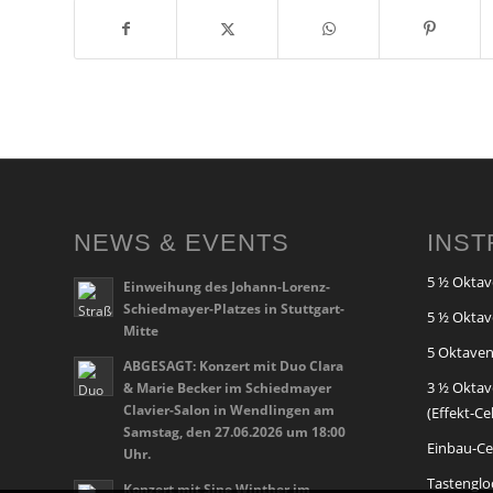
NEWS & EVENTS
INS
5 ½ Oktav
Einweihung des Johann-Lorenz-
Schiedmayer-Platzes in Stuttgart-
5 ½ Oktav
Mitte
5 Oktaven
ABGESAGT: Konzert mit Duo Clara
3 ½ Oktav
& Marie Becker im Schiedmayer
Clavier-Salon in Wendlingen am
(Effekt-Ce
Samstag, den 27.06.2026 um 18:00
Einbau-Cel
Uhr.
Tastenglo
Konzert mit Sine Winther im