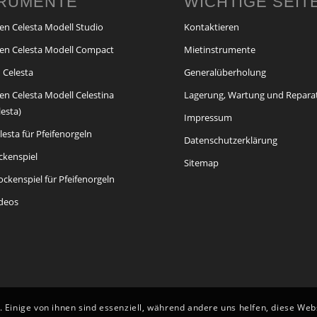
TRUMENTE
WICHTIGE SEIT
en Celesta Modell Studio
Kontaktieren
en Celesta Modell Compact
Mietinstrumente
 Celesta
Generalüberholung
en Celesta Modell Celestina
Lagerung, Wartung und Repara
lesta)
Impressum
esta für Pfeifenorgeln
Datenschutzerklärung
ckenspiel
Sitemap
ckenspiel für Pfeifenorgeln
ideos
 Einige von ihnen sind essenziell, während andere uns helfen, diese We