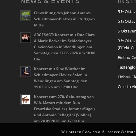
NEWS & EVENTS
INS
5 ½ Oktav
Einweihung des Johann-Lorenz-
Schiedmayer-Platzes in Stuttgart-
5 ½ Oktav
Mitte
5 Oktaven
ABGESAGT: Konzert mit Duo Clara
3 ½ Oktav
& Marie Becker im Schiedmayer
Clavier-Salon in Wendlingen am
(Effekt-Ce
Samstag, den 27.06.2026 um 18:00
Einbau-Cel
Uhr.
Tastenglo
Konzert mit Sine Winther im
Schiedmayer Clavier-Salon in
Einbau-Glo
Wendlingen am Sonntag, den
Celesta V
15.03.2026 um 17:00 Uhr.
Konzert zum 270. Geburtstag von
W.A. Mozart mit dem Duo
Franziska Stadler (Hammerflügel)
und Antonio Pellegrini (Violine)
am 24.01.2026 um 17:00 Uhr
Wir nutzen Cookies auf unserer Website.