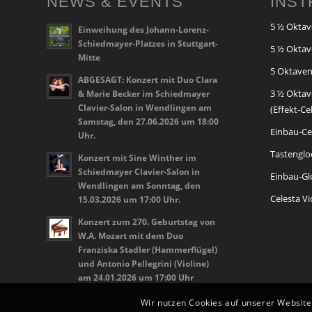
NEWS & EVENTS
INS
5 ½ Oktav
Einweihung des Johann-Lorenz-
Schiedmayer-Platzes in Stuttgart-
5 ½ Oktav
Mitte
5 Oktaven
ABGESAGT: Konzert mit Duo Clara
3 ½ Oktav
& Marie Becker im Schiedmayer
Clavier-Salon in Wendlingen am
(Effekt-Ce
Samstag, den 27.06.2026 um 18:00
Einbau-Cel
Uhr.
Tastenglo
Konzert mit Sine Winther im
Schiedmayer Clavier-Salon in
Einbau-Glo
Wendlingen am Sonntag, den
Celesta V
15.03.2026 um 17:00 Uhr.
Konzert zum 270. Geburtstag von
W.A. Mozart mit dem Duo
Franziska Stadler (Hammerflügel)
und Antonio Pellegrini (Violine)
am 24.01.2026 um 17:00 Uhr
Wir nutzen Cookies auf unserer Website.