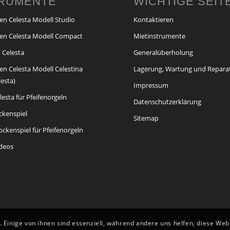
TRUMENTE
WICHTIGE SEIT
en Celesta Modell Studio
Kontaktieren
en Celesta Modell Compact
Mietinstrumente
 Celesta
Generalüberholung
en Celesta Modell Celestina
Lagerung, Wartung und Repara
lesta)
Impressum
esta für Pfeifenorgeln
Datenschutzerklärung
ckenspiel
Sitemap
ckenspiel für Pfeifenorgeln
ideos
 Einige von ihnen sind essenziell, während andere uns helfen, diese We