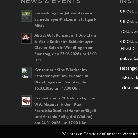
NEWS & EVENTS
INS
5 ½ Oktav
Einweihung des Johann-Lorenz-
Schiedmayer-Platzes in Stuttgart-
5 ½ Oktav
Mitte
5 Oktaven
ABGESAGT: Konzert mit Duo Clara
3 ½ Oktav
& Marie Becker im Schiedmayer
Clavier-Salon in Wendlingen am
(Effekt-Ce
Samstag, den 27.06.2026 um 18:00
Einbau-Cel
Uhr.
Tastenglo
Konzert mit Sine Winther im
Schiedmayer Clavier-Salon in
Einbau-Glo
Wendlingen am Sonntag, den
Celesta V
15.03.2026 um 17:00 Uhr.
Konzert zum 270. Geburtstag von
W.A. Mozart mit dem Duo
Franziska Stadler (Hammerflügel)
und Antonio Pellegrini (Violine)
am 24.01.2026 um 17:00 Uhr
Wir nutzen Cookies auf unserer Website.