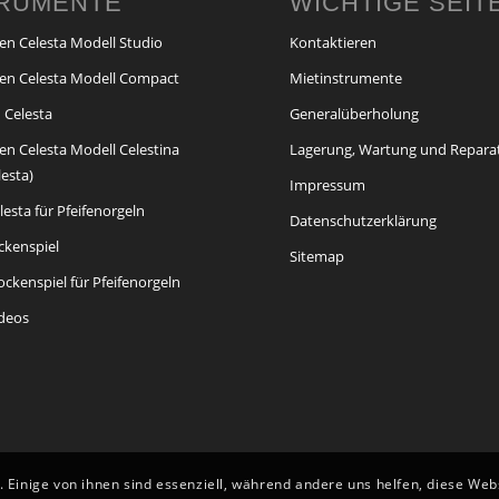
TRUMENTE
WICHTIGE SEIT
en Celesta Modell Studio
Kontaktieren
en Celesta Modell Compact
Mietinstrumente
 Celesta
Generalüberholung
en Celesta Modell Celestina
Lagerung, Wartung und Repara
lesta)
Impressum
esta für Pfeifenorgeln
Datenschutzerklärung
ckenspiel
Sitemap
ckenspiel für Pfeifenorgeln
ideos
 Einige von ihnen sind essenziell, während andere uns helfen, diese We