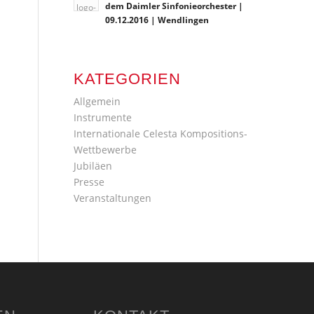
dem Daimler Sinfonieorchester |
09.12.2016 | Wendlingen
KATEGORIEN
Allgemein
Instrumente
Internationale Celesta Kompositions-
Wettbewerbe
Jubiläen
Presse
Veranstaltungen