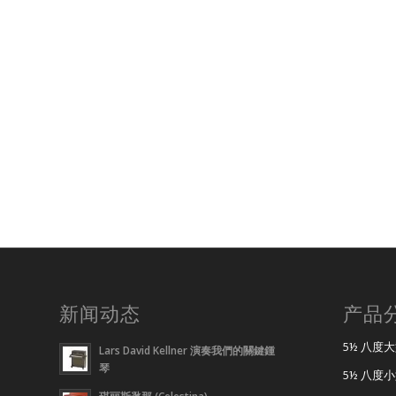
新闻动态
产品
5½ 八度
Lars David Kellner 演奏我們的關鍵鍾
琴
5½ 八度
琪丽斯逖那 (Celestina)