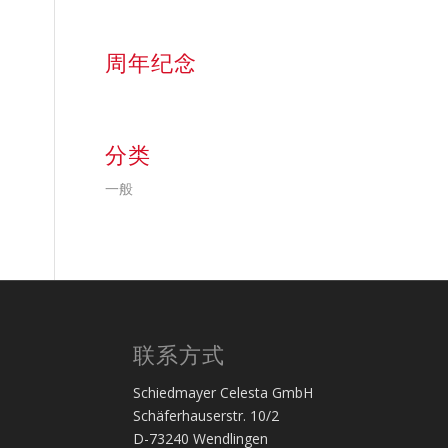
周年纪念
分类
一般
联系方式
Schiedmayer Celesta GmbH
Schäferhauserstr. 10/2
D-73240 Wendlingen