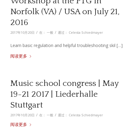
Workshop at the PTG in
Norfolk (VA) / USA on July 21,
2016
/
/
2017年10月20日
在：
一般
通过：
Celesta Schiedmayer
Learn basic regulation and helpful troubleshooting skil […]
阅读更多
Music school congress | May
19-21 2017 | Liederhalle
Stuttgart
/
/
2017年10月20日
在：
一般
通过：
Celesta Schiedmayer
阅读更多