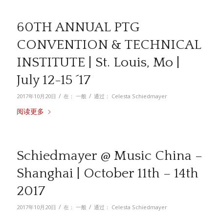
60TH ANNUAL PTG
CONVENTION & TECHNICAL
INSTITUTE | St. Louis, Mo |
July 12-15 ´17
/
/
2017年10月20日
在：
一般
通过：
Celesta Schiedmayer
阅读更多
Schiedmayer @ Music China –
Shanghai | October 11th – 14th
2017
/
/
2017年10月20日
在：
一般
通过：
Celesta Schiedmayer