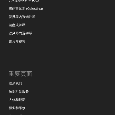
5 八度型钢片琴 (c-c5）
琪丽斯逖那 (Celestina)
管风琴内置钢片琴
键盘式钟琴
管风琴内置钟琴
钢片琴视频
重要页面
联系我们
乐器租赁服务
大修和翻新
服务和维修