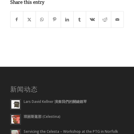
Share this entry
新闻动态
Lars David Kellner 演奏我們的關鍵鍾琴
琪丽斯逖那 (Celestina)
Servicing the Celesta – Workshop at the PTG in Norfolk