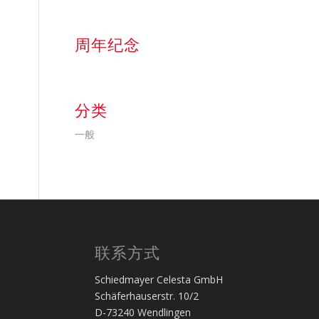
周年纪念
分类
一般
联系方式
Schiedmayer Celesta GmbH
Schäferhauserstr. 10/2
D-73240 Wendlingen