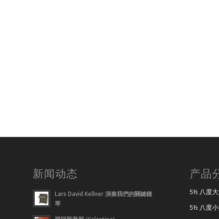
新闻动态
产品
5½ 八度
Lars David Kellner 演奏我們的關鍵鍾
琴
5½ 八度
琪丽斯逖那 (Celestina)